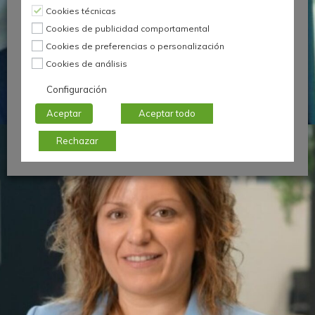
Cookies técnicas
Cookies de publicidad comportamental
Cookies de preferencias o personalización
Cookies de análisis
Chief Customer Experience, IRYO
Configuración
Raúl Madariaga
Aceptar
Aceptar todo
Rechazar