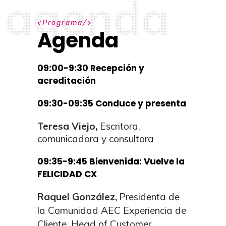
a
g
e
n
d
a
P
r
o
g
r
a
m
a
Agenda
09:00-9:30 Recepción y
acreditación
09:30-09:35 Conduce y presenta
Teresa Viejo,
Escritora,
comunicadora y consultora
09:35-9:45 Bienvenida: Vuelve la
FELICIDAD CX
Raquel González,
Presidenta de
la Comunidad AEC Experiencia de
Cliente,
Head of Customer