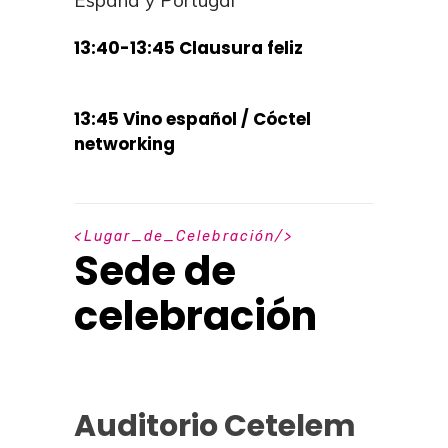
España y Portugal
13:40-13:45 Clausura feliz
13:45 Vino español / Cóctel
networking
L
u
g
a
r
_
d
e
_
C
e
l
e
b
r
a
c
i
ó
n
Sede de
celebración
Auditorio Cetelem