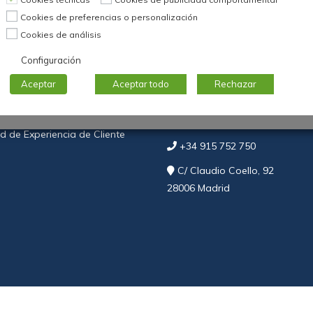
Cookies de preferencias o personalización
Cookies de análisis
Información de conta
Configuración
Aceptar
Aceptar todo
Rechazar
congresos@aec.es
 de Experiencia de Cliente
+34 915 752 750
C/ Claudio Coello, 92
28006 Madrid