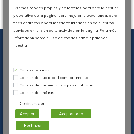
Usamos cookies propias y de terceros para para la gestión
y operativa de la página, para mejorar tu experiencia, para
fines analíticos y para mostrarte información de nuestros
servicios en función de tu actividad en la página. Para más
información sobre el uso de cookies haz clic para ver
nuestra
Leer más
IX Congreso AEC Open Experience
Cookies técnicas
Cookies de publicidad comportamental
Cookies de preferencias o personalización
Madrid, 9 de Junio de 2026
Cookies de análisis
Organiza:
Asociación Española para la Calidad
–
Configuración
Comunidad de Experiencia de Cliente
AEC © 2026
Aceptar
Aceptar todo
Aviso Legal
Rechazar