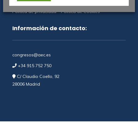
Aviso Legal
Política de privacidad
–
Política de Cookies
Información de contacto:
congresos@aec.es
+34 915 752 750
C/ Claudio Coello, 92
28006 Madrid