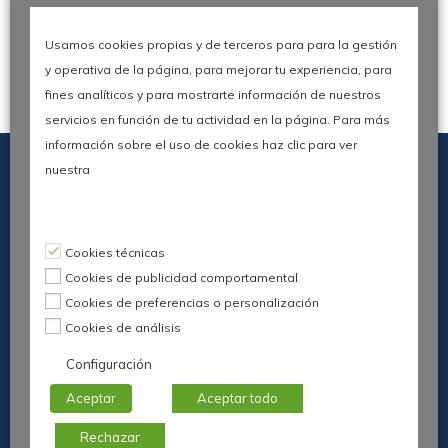
de Cliente
Usamos cookies propias y de terceros para para la gestión
y operativa de la página, para mejorar tu experiencia, para
fines analíticos y para mostrarte información de nuestros
servicios en función de tu actividad en la página. Para más
información sobre el uso de cookies haz clic para ver
nuestra
Leer más
Cookies técnicas
IX Congreso AEC Open Experience
Cookies de publicidad comportamental
Cookies de preferencias o personalización
Madrid, 9 de Junio de 2026
Cookies de análisis
Organiza:
Asociación Española para la Calidad
–
Configuración
Comunidad de Experiencia de Cliente
Aceptar
Aceptar todo
AEC © 2026
Rechazar